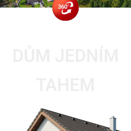
DŮM JEDNÍM
TAHEM