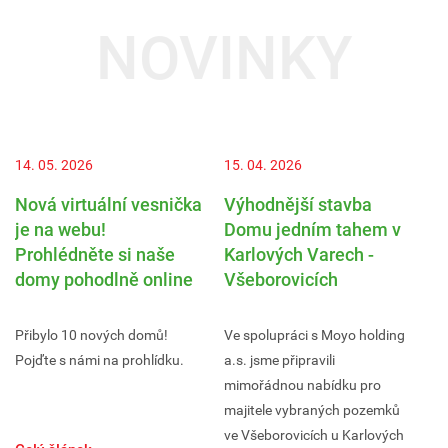
NOVINKY
14. 05. 2026
15. 04. 2026
08
Nová virtuální vesnička
Výhodnější stavba
V
je na webu!
Domu jedním tahem v
K
Prohlédněte si naše
Karlových Varech -
P
domy pohodlně online
Všeborovicích
d
Přibylo 10 nových domů!
Ve spolupráci s Moyo holding
Má
Pojďte s námi na prohlídku.
a.s. jsme připravili
no
mimořádnou nabídku pro
do
majitele vybraných pozemků
ko
ve Všeborovicích u Karlových
n