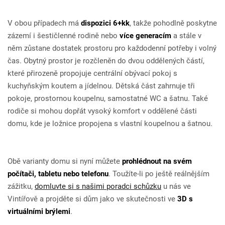
V obou případech má
dispozici 6+kk
, takže pohodlně poskytne
zázemí i šestičlenné rodině nebo
více generacím
a stále v
něm zůstane dostatek prostoru pro každodenní potřeby i volný
čas. Obytný prostor je rozčleněn do dvou oddělených částí,
které přirozeně propojuje centrální obývací pokoj s
kuchyňským koutem a jídelnou. Dětská část zahrnuje tři
pokoje, prostornou koupelnu, samostatné WC a šatnu. Také
rodiče si mohou dopřát vysoký komfort v oddělené části
domu, kde je ložnice propojena s vlastní koupelnou a šatnou.
Obě varianty domu si nyní můžete
prohlédnout na svém
počítači, tabletu nebo telefonu
. Toužíte-li po ještě reálnějším
zážitku,
domluvte si s našimi poradci schůzku
u nás ve
Vintířově a projděte si dům jako ve skutečnosti ve
3D s
virtuálními brýlemi
.