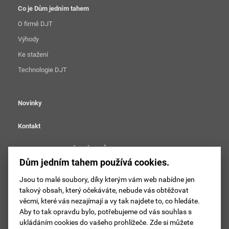
Co je Dům jedním tahem
O firmě DJT
Výhody
Ke stažení
Technologie DJT
Novinky
Kontakt
OCHRANA OSOBNÍCH ÚDAJŮ
Dům jedním tahem používá cookies.
Nastavení cookies
Jsou to malé soubory, díky kterým vám web nabídne jen
takový obsah, který očekáváte, nebude vás obtěžovat
Sledujte DJT na facebooku
věcmi, které vás nezajímají a vy tak najdete to, co hledáte.
Aby to tak opravdu bylo, potřebujeme od vás souhlas s
Sledujte DJT na instagramu
ukládáním cookies do vašeho prohlížeče. Zde si můžete