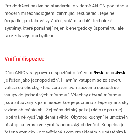
Pro dodržení pasivního standardu je v domě ANION počítáno s
moderními technologiemi zahrnující rekuperaci, tepelné
čerpadlo, podlahové vytápění, solární a další technické
systémy, které pomáhají nejen k energeticky úspornému, ale
také zdravějšímu bydlení.
Vnitřní dispozice
Dům ANION s typovým dispozičním řešením
3+kk
nebo
4+kk
je řešen jako jednopodlažní. Hlavním vstupem se ze severu
vchází do chodby, která zároveň tvoří zádveří a sousedí se
vstupy do jednotlivých místností. Všechny obytné místnosti
jsou situovány k jižní fasádě, kde je počítáno s tepelnými zisky
v zimních měsících. Zejména dětský pokoj (dětské pokoje)
optimálně využívají denní světlo. Obytnou kuchyní je umožněn
přístup na terasu velkými francouzskými dveřmi. Koupelna je
řešena atypicky - prosvětlená svým prosklením a umístěním k