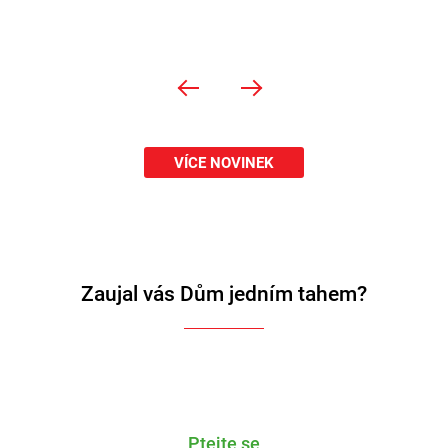
Ce
VÍCE NOVINEK
Zaujal vás Dům jedním tahem?
Ptejte se