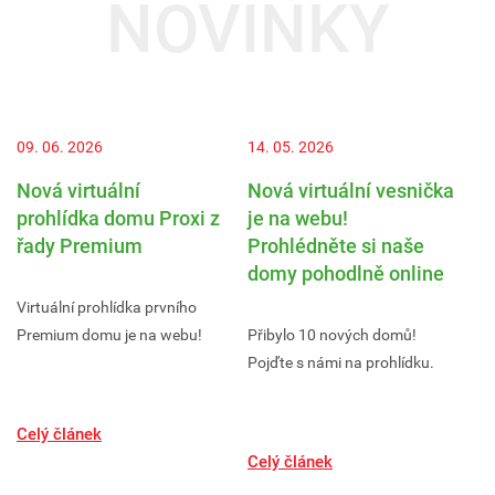
NOVINKY
09. 06. 2026
14. 05. 2026
15
Nová virtuální
Nová virtuální vesnička
V
prohlídka domu Proxi z
je na webu!
D
řady Premium
Prohlédněte si naše
K
domy pohodlně online
V
Virtuální prohlídka prvního
Premium domu je na webu!
Přibylo 10 nových domů!
Ve
Pojďte s námi na prohlídku.
a.
mi
ma
Celý článek
ve
Celý článek
Va