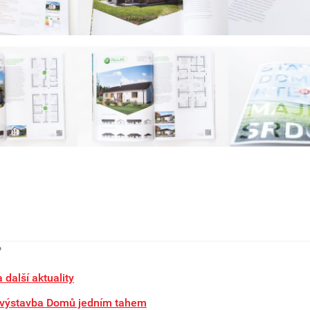
?
 další aktuality
 výstavba Domů jedním tahem