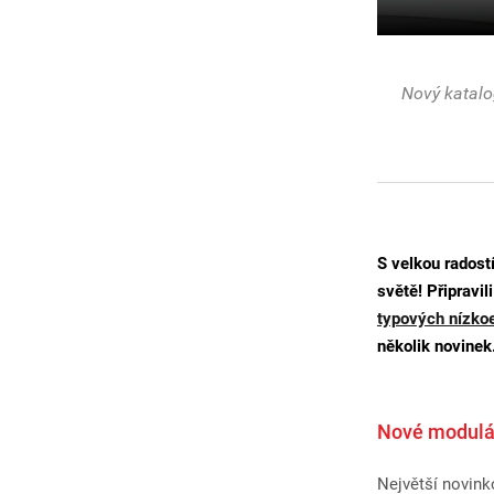
Nový katalo
S velkou rados
světě! Připravil
typových nízko
několik novinek
Nové modulá
Největší novink