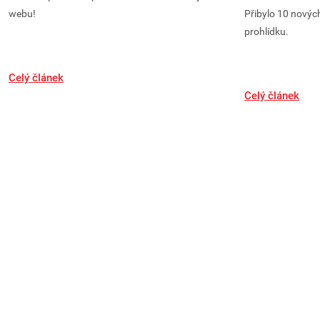
webu!
Přibylo 10 novýc
prohlídku.
Celý článek
Celý článek