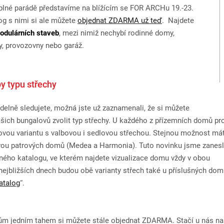
v plné parádě představíme na blížícím se FOR ARCHu 19.-23.
log s nimi si ale můžete
objednat ZDARMA už teď
. Najdete
odulárních staveb
, mezi nimiž nechybí rodinné domy,
, provozovny nebo garáž.
y typu střechy
delně sledujete, možná jste už zaznamenali, že si můžete
šich bungalovů zvolit typ střechy. U každého z přízemních domů p
ovou variantu s valbovou i sedlovou střechou. Stejnou možnost m
dvou patrových domů (Medea a Harmonia). Tuto novinku jsme zanesl
ného katalogu, ve kterém najdete vizualizace domu vždy v obou
nejbližších dnech budou obě varianty střech také u příslušných do
atalog
“.
ům jedním tahem si můžete stále objednat ZDARMA. Stačí u nás na 