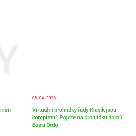
Y
08. 04. 2026
3
edním
Virtuální prohlídky řady Klasik jsou
D
kompletní: Pojďte na prohlídku domů
p
Eos a Ordo
a