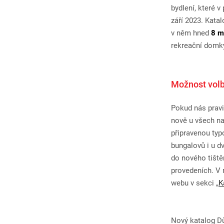
bydlení, které 
září 2023. Kata
v něm hned
8 m
rekreační domky
Možnost volb
Pokud nás pravi
nově u všech na
připravenou typ
bungalovů i u 
do nového tiště
provedeních. V 
webu v sekci „
K
Nový katalog D