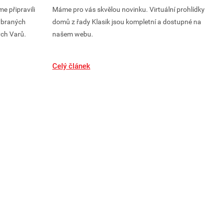
e připravili
Máme pro vás skvělou novinku. Virtuální prohlídky
S
ybraných
domů z řady Klasik jsou kompletní a dostupné na
p
ých Varů.
našem webu.
s
k
Celý článek
C