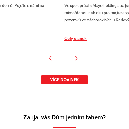
h domů! Pojďte s námi na
Ve spolupráci s Moyo holding a.s. jsm
mimořádnou nabídku pro majitele v
pozemků ve Všeborovicích u Karlov
Celý článek
VÍCE NOVINEK
Zaujal vás Dům jedním tahem?