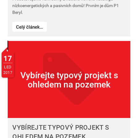
nízkoenergetických a pasivních domů! Prvním je dům P1
Beryl.
Celý článek…
17
LED
Vybírejte typový projekt s
2017
ohledem na pozemek
VYBÍREJTE TYPOVÝ PROJEKT S
OHLEDEM NA POZEMEK