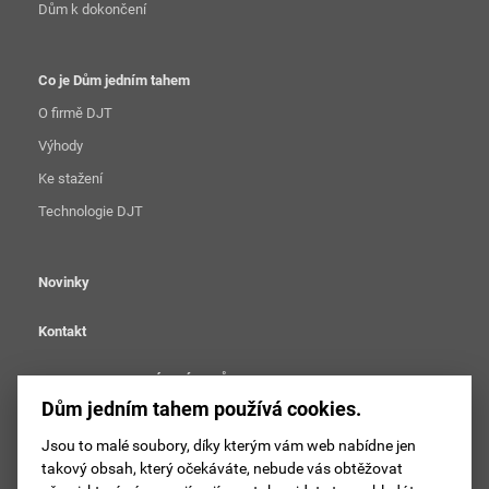
Dům k dokončení
Co je Dům jedním tahem
O firmě DJT
Výhody
Ke stažení
Technologie DJT
Novinky
Kontakt
OCHRANA OSOBNÍCH ÚDAJŮ
Dům jedním tahem používá cookies.
Nastavení cookies
Jsou to malé soubory, díky kterým vám web nabídne jen
takový obsah, který očekáváte, nebude vás obtěžovat
Sledujte DJT na facebooku