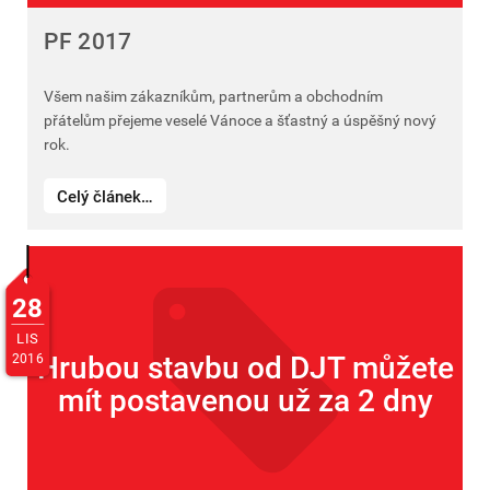
PF 2017
Všem našim zákazníkům, partnerům a obchodním
přátelům přejeme veselé Vánoce a šťastný a úspěšný nový
rok.
Celý článek…
28
LIS
Hrubou stavbu od DJT můžete
2016
mít postavenou už za 2 dny