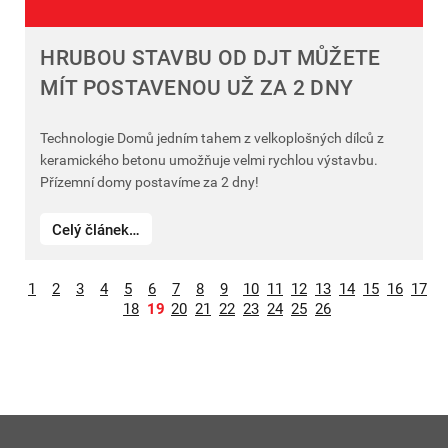
HRUBOU STAVBU OD DJT MŮŽETE
MÍT POSTAVENOU UŽ ZA 2 DNY
Technologie Domů jedním tahem z velkoplošných dílců z
keramického betonu umožňuje velmi rychlou výstavbu.
Přízemní domy postavíme za 2 dny!
Celý článek…
1
2
3
4
5
6
7
8
9
10
11
12
13
14
15
16
17
18
19
20
21
22
23
24
25
26