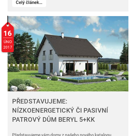
Celý článek…
16
ÚNO
2017
PŘEDSTAVUJEME:
NÍZKOENERGETICKÝ ČI PASIVNÍ
PATROVÝ DŮM BERYL 5+KK
Představujeme vám domy z našeho nového katalogu