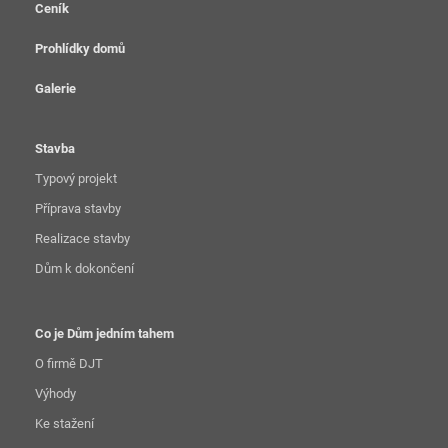
Ceník
Prohlídky domů
Galerie
Stavba
Typový projekt
Příprava stavby
Realizace stavby
Dům k dokončení
Co je Dům jedním tahem
O firmě DJT
Výhody
Ke stažení