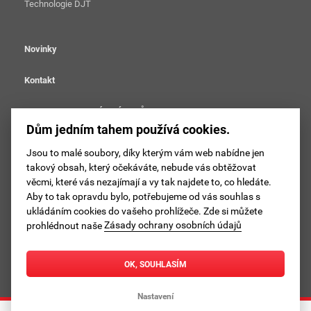
Technologie DJT
Novinky
Kontakt
OCHRANA OSOBNÍCH ÚDAJŮ
Dům jedním tahem používá cookies.
Nastavení cookies
Jsou to malé soubory, díky kterým vám web nabídne jen
takový obsah, který očekáváte, nebude vás obtěžovat
Sledujte DJT na facebooku
věcmi, které vás nezajímají a vy tak najdete to, co hledáte.
Aby to tak opravdu bylo, potřebujeme od vás souhlas s
Sledujte DJT na instagramu
ukládáním cookies do vašeho prohlížeče. Zde si můžete
prohlédnout naše
Zásady ochrany osobních údajů
© 2002–2026 Liapor s.r.o.
OK, SOUHLASÍM
Nastavení