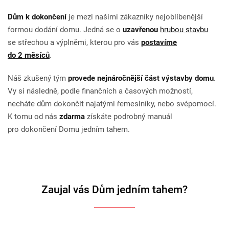
Dům k dokončení
je mezi našimi zákazníky nejoblíbenější
formou dodání domu. Jedná se o
uzavřenou
hrubou stavbu
se střechou a výplněmi, kterou pro vás
postavíme
do 2 měsíců
.
Náš zkušený tým
provede nejnáročnější část výstavby domu
.
Vy si následně, podle finančních a časových možností,
necháte dům dokončit najatými řemeslníky, nebo svépomocí.
K tomu od nás
zdarma
získáte podrobný manuál
pro dokončení Domu jedním tahem.
Zaujal vás Dům jedním tahem?