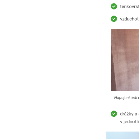
tenkovrst
vzduchot
Napojení ústí
drážky a 
v jednot