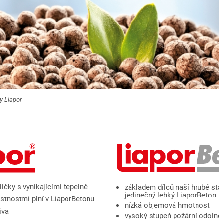
y Liapor
ičky s vynikajícími tepelně
základem dílců naší hrubé st
jedinečný lehký LiaporBeton
astnostmi plní v LiaporBetonu
nízká objemová hmotnost
iva
vysoký stupeň požární odoln