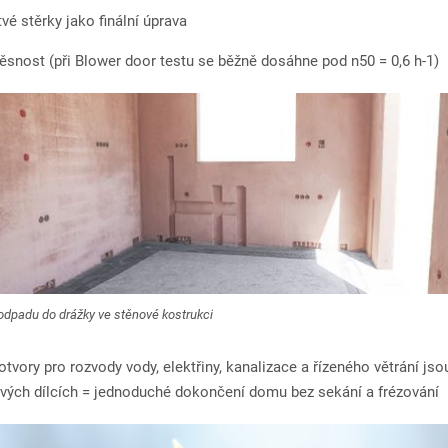
vé stěrky jako finální úprava
ěsnost (při Blower door testu se běžně dosáhne pod n50 = 0,6 h-1)
 odpadu do drážky ve stěnové kostrukci
otvory pro rozvody vody, elektřiny, kanalizace a řízeného větrání js
livých dílcích = jednoduché dokončení domu bez sekání a frézování