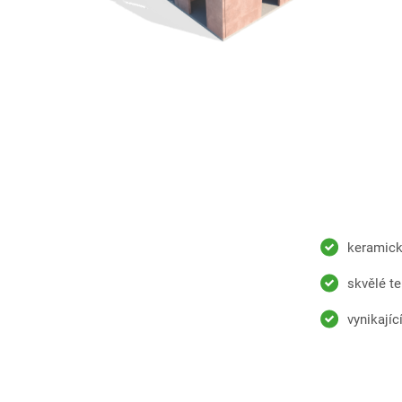
keramick
skvělé te
vynikají