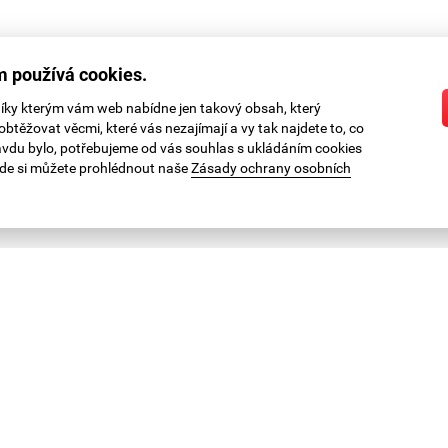
 používá cookies.
díky kterým vám web nabídne jen takový obsah, který
btěžovat věcmi, které vás nezajímají a vy tak najdete to, co
ravdu bylo, potřebujeme od vás souhlas s ukládáním cookies
Zde si můžete prohlédnout naše
Zásady ochrany osobních
KATALOG ZDARMA
Nechte si zaslat náš