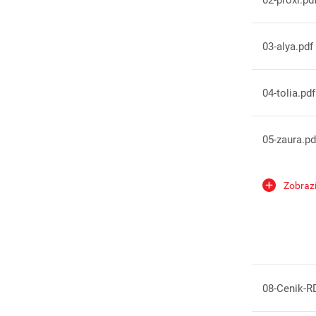
03-alya.pdf
04-tolia.pdf
05-zaura.pd
06-naos.pdf
Zobrazi
08-Cenik-R