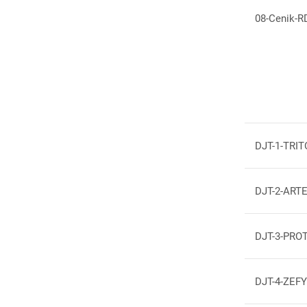
08-Cenik-RD
DJT-1-TRITO
DJT-2-ARTEM
DJT-3-PROTE
DJT-4-ZEFYR