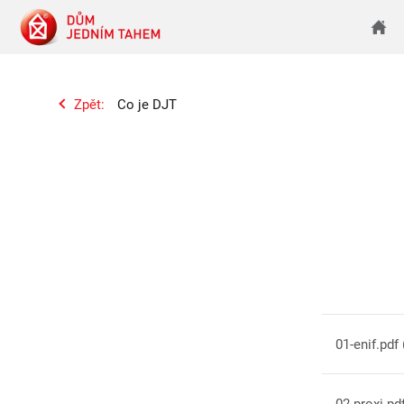
Zpět:
Co je DJT
01-enif.pdf
02-proxi.pd