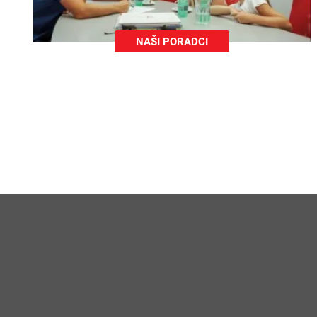
DJT-12-ATHE
NAŠI PORADCI
DJT-13-GAIA
DJT-14-NEME
DJT-15-HELI
DJT-16-MAIA
DJT-17-NEPT
DJT-18-POSE