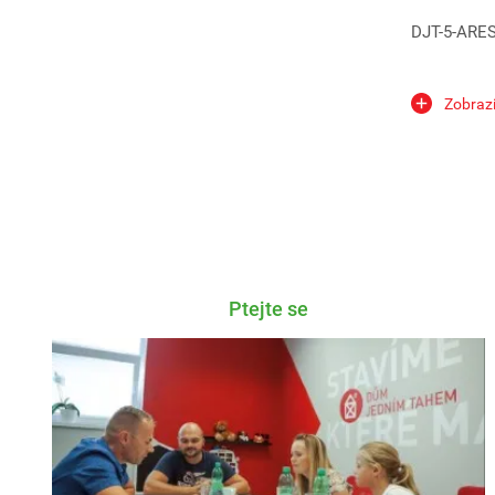
DJT-5-ARES-
DJT-6-BOREA
Zobrazi
DJT-7-HARM
DJT-8-PROM
Ptejte se
DJT-9-MEDEA
DJT-10-PALL
DJT-11-IRIS