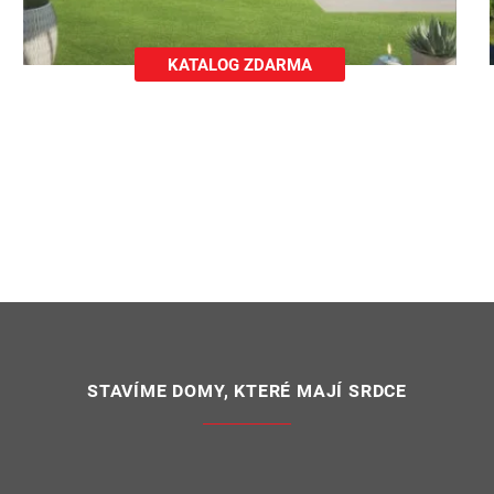
NA-katalogovy-list.pdf (1.49 MB, pdf)
KATALOG ZDARMA
-katalogovy-list.pdf (1.24 MB, pdf)
SIS-katalogovy-list.pdf (1.12 MB, pdf)
OS-katalogovy-list.pdf (1.32 MB, pdf)
-katalogovy-list.pdf (1.24 MB, pdf)
STAVÍME DOMY, KTERÉ MAJÍ SRDCE
UN-katalogovy-list.pdf (1.38 MB, pdf)
IDON-katalogovy-list.pdf (1.27 MB, pdf)