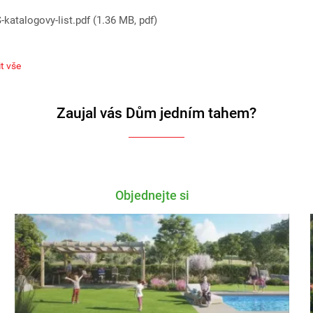
katalogovy-list.pdf (1.36 MB, pdf)
S-katalogovy-list.pdf (1 MB, pdf)
t vše
Zaujal vás Dům jedním tahem?
ONIA-katalogovy-list.pdf (1.1 MB, pdf)
ETHEUS-katalogovy-list.pdf (1.12 MB, pdf)
Objednejte si
-katalogovy-list.pdf (1.08 MB, pdf)
AS-katalogovy-list.pdf (1017.43 kB, pdf)
-katalogovy-list.pdf (1.2 MB, pdf)