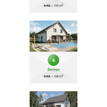
2
6+kk
•
153 m
6
Boreas
2
5+kk
•
168 m