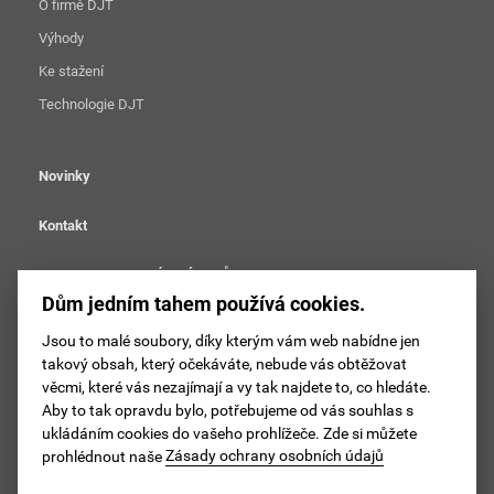
O firmě DJT
Výhody
Ke stažení
Technologie DJT
Novinky
Kontakt
OCHRANA OSOBNÍCH ÚDAJŮ
Dům jedním tahem používá cookies.
Nastavení cookies
Jsou to malé soubory, díky kterým vám web nabídne jen
takový obsah, který očekáváte, nebude vás obtěžovat
Sledujte DJT na facebooku
věcmi, které vás nezajímají a vy tak najdete to, co hledáte.
Aby to tak opravdu bylo, potřebujeme od vás souhlas s
Sledujte DJT na instagramu
ukládáním cookies do vašeho prohlížeče. Zde si můžete
prohlédnout naše
Zásady ochrany osobních údajů