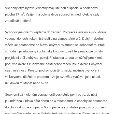
Všechny čtyři bytové jednotky mají stejnou dispozici a podlahovou
2
plochu 97 m
. Vzájemná poloha dvou sousedních jednotek je vždy
zrcadlově otočená.
Vchodovými dveřmi vejdeme do zádveří. Po pravé i levé ruce jsou dveře
vedoucí do technické místnosti a na samostatné WC. Dalšími dveřmi
v čele se dostaneme do hlavní obývací místnosti se schodištěm. Proti
schodišti je situovaný kuchyňský kout do L, na který navazuje prostor
pro jídelní stůl a obývací pokoj. Přístup na terasu umožňují prosklené
posuvné dveře z kuchyňské části nebo francouzské dveře z obývací
části místnosti. Prostor pod schodištěm, nabízí možnost vytvoření
velkorysého úložného prostoru. Lze jej uzavřít a využívat jako sklad,
úklidovou místnost nebo skříň.
Soukromí až 4 členům domácnosti poskytuje první patro, do nějž
je umístěna klidová část domu se 4 místnostmi. Z chodby se dostanete
do plnohodnotné koupelny. V koupelně je i dostatek prostoru pro zřízení
sprchového koutu i vany. Ostatní troje dveře vedou do tří pokojů – ložnice