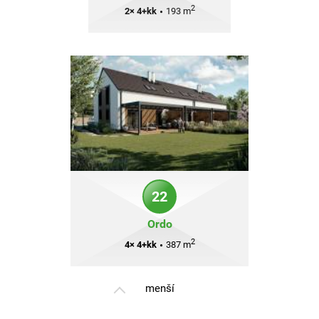
2
2× 4+kk
•
193 m
22
Ordo
2
4× 4+kk
•
387 m
menší