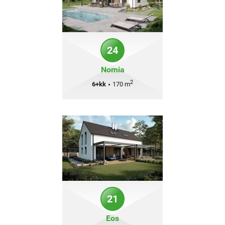
24
Nomia
2
6+kk
•
170 m
21
Eos