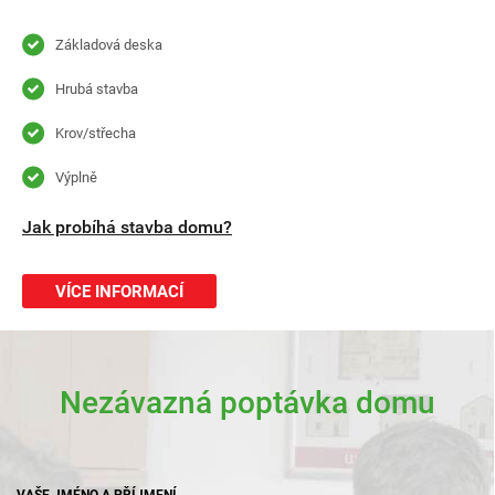
Základová deska
Hrubá stavba
Krov/střecha
Výplně
Jak probíhá stavba domu?
VÍCE INFORMACÍ
Nezávazná poptávka domu
VAŠE JMÉNO A PŘÍJMENÍ