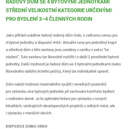
ŘADOVÝ DŮM SE 4 BYTOVÝMI JEDNOTKAMI
STŘEDNÍ VELIKOSTNÍ KATEGORIE URČENÝMI
PRO BYDLENÍ 3–4 ČLENNÝCH RODIN
Jako příklad uvádíme řadový rodinný dům Ordo, s celkovou cenou pro
4 bytové jednotky a dispozicí 4+kk. Aktuální ceny pro jednotlivý krajní
a středový dům z této sestavy jsou uvedeny v ceníku v sekci "ke
stažení". Tuto sestavu lze libovolně rozšířit i o další 2 prostřední bytové
jednotky. Další možností je řadový dům se 3 bytovými jednotkami (nebo
libovolného dalšího lichého počtu), který lze individuálně upravit.
Dům nabízí možnost maximálního využití i nevelkých pozemků
pro výstavbu více bytových jednotek při zachování komfortu bydlení
v rodinném domě. Je to optimální řešení pro výstavbu v nových
lokalitách, vznikajících developerských projektů u velkých měst, ale
i výstavbu v menších obcích.
DISPOZICE DOMU ORDO