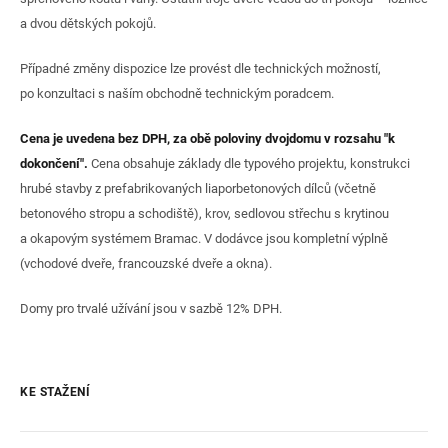
a dvou dětských pokojů.
Případné změny dispozice lze provést dle technických možností,
po konzultaci s naším obchodně technickým poradcem.
Cena je uvedena bez DPH, za obě poloviny dvojdomu v rozsahu "k
dokončení".
Cena obsahuje základy dle typového projektu, konstrukci
hrubé stavby z prefabrikovaných liaporbetonových dílců (včetně
betonového stropu a schodiště), krov, sedlovou střechu s krytinou
a okapovým systémem Bramac. V dodávce jsou kompletní výplně
(vchodové dveře, francouzské dveře a okna).
Domy pro trvalé užívání jsou v sazbě 12% DPH.
KE STAŽENÍ