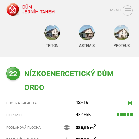
MENU
TRITON
ARTEMIS
PROTEUS
22
NÍZKOENERGETICKÝ DŮM
ORDO
12–16
OBYTNÁ KAPACITA
4× 4+kk
DISPOZICE
2
386,56 m
PODLAHOVÁ PLOCHA
2