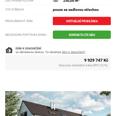
250,00 m
ZASTAVĚNÁ PLOCHA
pouze se sedlovou střechou
TYP STŘECHY
PROHLÉDNOUT DŮM
VIRTUÁLNÍ PROHLÍDKA
NEZÁVAZNÁ POPTÁVKA DOMU
KONTAKTUJTE NÁS
DŮM K DOKONČENÍ
se základovou deskou. Co obsahuje
dům k dokončení?
9 929 747 Kč
Ceny jsou orientační a bez DPH (12 %).