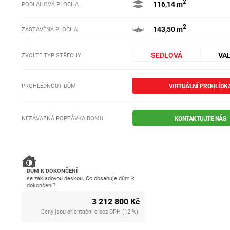
2
116,14 m
PODLAHOVÁ PLOCHA
2
143,50 m
ZASTAVĚNÁ PLOCHA
SEDLOVÁ
VA
ZVOLTE TYP STŘECHY
PROHLÉDNOUT DŮM
VIRTUÁLNÍ PROHLÍDK
NEZÁVAZNÁ POPTÁVKA DOMU
KONTAKTUJTE NÁS
DŮM K DOKONČENÍ
se základovou deskou. Co obsahuje
dům k
dokončení?
3 212 800 Kč
Ceny jsou orientační a bez DPH (12 %).