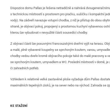
Dispozice domu Pallas je řešena netradičně a nahrává dvougeneračnímu 
s technickou místností s prostorem pro pračku, sušičku i kompaktní jedno
vody). Na zádveří navazuje vstupní chodba, z níž je přístup do obou oby
straně, je obývací pokoj, propojený s prostornou kuchyní vybavenou ostr
kterou lze vybudovat v nevyužité části sousedící chodby.
Z obývací části lze posuvnými francouzskými dveřmi vyjít na terasu. Obýv
a malé, plně vybavené koupelny se sprchovým koutem, vanou, umyvadlem
chodby vedou dveře kromě obývacího pokoje také do malé pracovny a vel
se sprchovým koutem, umyvadlem a WC. Poslední místností v domě, je zve
či zahradních potřeb.
Vzhledem k relativně velké zastavěné ploše vyžaduje dům Pallas dosta
maximálních tepelných zisků, je na sever nebo na východ. Zahrada se zp
KE STAŽENÍ