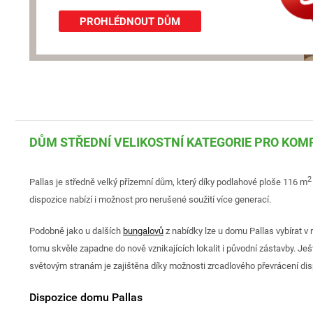
PROHLÉDNOUT DŮM
DŮM STŘEDNÍ VELIKOSTNÍ KATEGORIE PRO KOM
2
Pallas je středně velký přízemní dům, který díky podlahové ploše 116 m
dispozice nabízí i možnost pro nerušené soužití více generací.
Podobně jako u dalších
bungalovů
z nabídky lze u domu Pallas vybírat v
tomu skvěle zapadne do nově vznikajících lokalit i původní zástavby. Ješ
světovým stranám je zajištěna díky možnosti zrcadlového převrácení dis
Dispozice domu Pallas