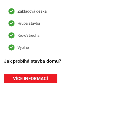
Základová deska
Hrubá stavba
Krov/střecha
Výplně
Jak probíhá stavba domu?
VÍCE INFORMACÍ