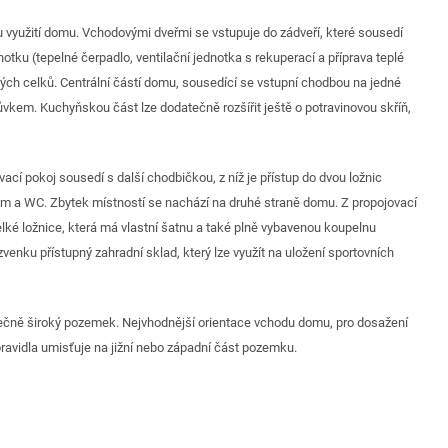
využití domu. Vchodovými dveřmi se vstupuje do zádveří, které sousedí
tku (tepelné čerpadlo, ventilační jednotka s rekuperací a příprava teplé
tných celků. Centrální částí domu, sousedící se vstupní chodbou na jedné
ůvkem. Kuchyňskou část lze dodatečně rozšířit ještě o potravinovou skříň,
ací pokoj sousedí s další chodbičkou, z níž je přístup do dvou ložnic
 a WC. Zbytek místností se nachází na druhé straně domu. Z propojovací
ké ložnice, která má vlastní šatnu a také plně vybavenou koupelnu
nku přístupný zahradní sklad, který lze využít na uložení sportovních
tečně široký pozemek. Nejvhodnější orientace vchodu domu, pro dosažení
ravidla umisťuje na jižní nebo západní část pozemku.