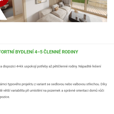
FORTNÍ BYDLENÍ 4–5 ČLENNÉ RODINY
a dispozici 4+kk uspokojí potřeby až pětičlenné rodiny. Nápadité řešení
 rámci typového projektu z variant se sedlovou nebo valbovou střechou. Díky
tě větší variabilita při umístění na pozemek a správné orientaci domů vůči
pozice.