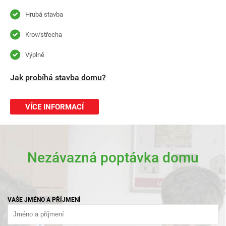
Hrubá stavba
Krov/střecha
Výplně
Jak probíhá stavba domu?
VÍCE INFORMACÍ
Nezávazná poptávka domu
VAŠE JMÉNO A PŘÍJMENÍ