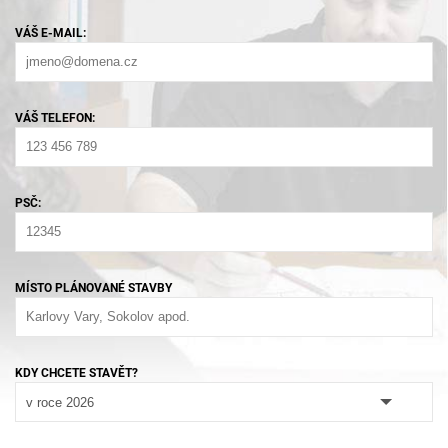
VÁŠ E-MAIL:
VÁŠ TELEFON:
PSČ:
MÍSTO PLÁNOVANÉ STAVBY
KDY CHCETE STAVĚT?