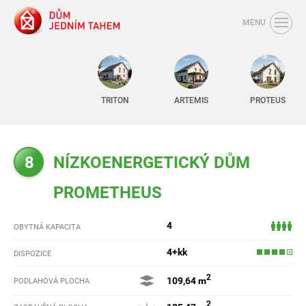
MENU
TRITON
ARTEMIS
PROTEUS
8
NÍZKOENERGETICKÝ DŮM
PROMETHEUS
4
OBYTNÁ KAPACITA
4+kk
DISPOZICE
2
109,64 m
PODLAHOVÁ PLOCHA
2