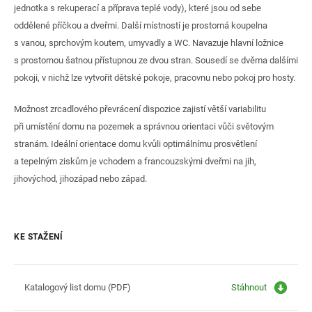
jednotka s rekuperací a příprava teplé vody), které jsou od sebe
oddělené příčkou a dveřmi. Další místností je prostorná koupelna
s vanou, sprchovým koutem, umyvadly a WC. Navazuje hlavní ložnice
s prostornou šatnou přístupnou ze dvou stran. Sousedí se dvěma dalšími
pokoji, v nichž lze vytvořit dětské pokoje, pracovnu nebo pokoj pro hosty.
Možnost zrcadlového převrácení dispozice zajistí větší variabilitu
při umístění domu na pozemek a správnou orientaci vůči světovým
stranám. Ideální orientace domu kvůli optimálnímu prosvětlení
a tepelným ziskům je vchodem a francouzskými dveřmi na jih,
jihovýchod, jihozápad nebo západ.
KE STAŽENÍ
Katalogový list domu (PDF)
Stáhnout