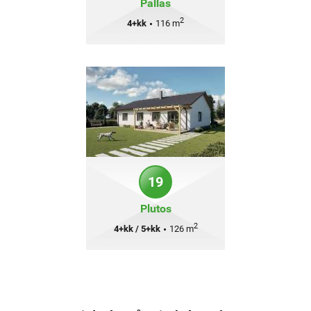
Pallas
2
4+kk
•
116 m
19
Plutos
2
4+kk / 5+kk
•
126 m