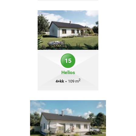
15
Helios
2
4+kk
•
109 m