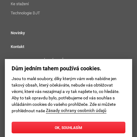
Ke stažení
Technologie DJT
Novinky
Kontakt
OCHRANA OSOBNÍCH ÚDAJŮ
Dům jedním tahem používá cookies.
Nastavení cookies
Jsou to malé soubory, díky kterým vám web nabídne jen
takový obsah, který očekáváte, nebude vás obtěžovat
Sledujte DJT na facebooku
věcmi, které vás nezajímají a vy tak najdete to, co hledáte.
Aby to tak opravdu bylo, potřebujeme od vás souhlas s
Sledujte DJT na instagramu
ukládáním cookies do vašeho prohlížeče. Zde si můžete
prohlédnout naše
Zásady ochrany osobních údajů
© 2002–2026 Liapor s.r.o.
OK, SOUHLASÍM