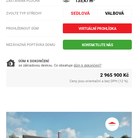
135,47 m
ZASTAVĚNÁ PLOCHA
SEDLOVÁ
VALBOVÁ
ZVOLTE TYP STŘECHY
PROHLÉDNOUT DŮM
VIRTUÁLNÍ PROHLÍDKA
NEZÁVAZNÁ POPTÁVKA DOMU
KONTAKTUJTE NÁS
DŮM K DOKONČENÍ
se základovou deskou. Co obsahuje
dům k dokončení?
2 965 900 Kč
Ceny jsou orientační a bez DPH (12 %).