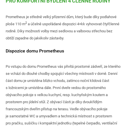
PRO KOMFORTNÍ BYDLENÍ 4 ČLENNÉ RODINY
Prometheus je středně velký přízemní dům, který bude díky podlahové
2
ploše 110 m
a účelně uspořádané dispozici 4+kk vyhovovat čtyřčlenné
rodině. Díky možnosti volby mezi sedlovou a valbovou střechou bez
obtíží zapadne do jakékoliv zástavby.
Dispozice domu Prometheus
Po vstupu do domu Prometheus vás přivítá prostorné zádveří, ze kterého
se vchází do dlouhé chodby spojující všechny místnosti v domě. Denní
část domu je umístěna blízko vchodu, zatímco noční klidová část
s ložnicemi je umístěna dále. První dveře vedou do prostorného
obývacího pokoje s velkou kuchyní, resp. kuchyňským koutem a
prostorem pro jídelní stůl. Z obývací části je díky dvoukřídlým
francouzským dveřím přístup na terasu. Vedle obývacího pokoje
je samostatné WC a umyvadlem a technická místnost s prostorem
pro pračku, sušičku i kompaktní jednotku (tepelné čerpadlo, ventilační