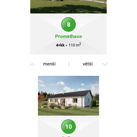
8
Prometheus
2
4+kk
•
110 m
menší
větší
10