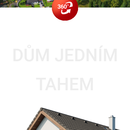
DŮM JEDNÍM
TAHEM