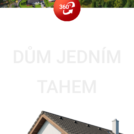
DŮM JEDNÍM
TAHEM