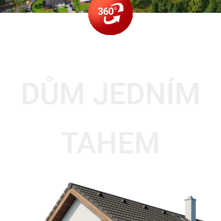
DŮM JEDNÍM
TAHEM